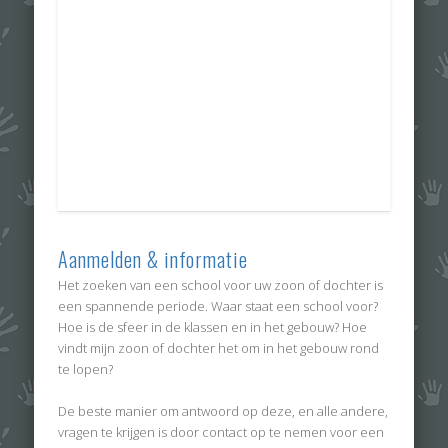
Aanmelden & informatie
Het zoeken van een school voor uw zoon of dochter is
een spannende periode. Waar staat een school voor?
Hoe is de sfeer in de klassen en in het gebouw? Hoe
vindt mijn zoon of dochter het om in het gebouw rond
te lopen?
De beste manier om antwoord op deze, en alle andere,
vragen te krijgen is door contact op te nemen voor een