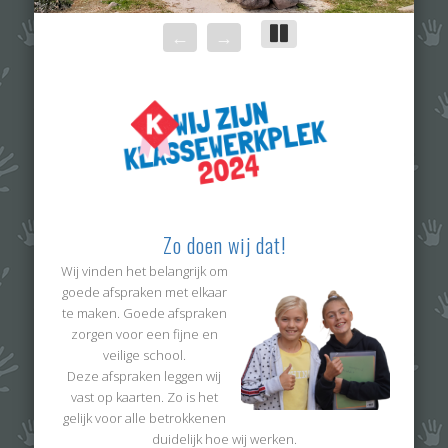
←
→
||
Zo doen wij dat!
Wij vinden het belangrijk om
goede afspraken met elkaar
te maken. Goede afspraken
zorgen voor een fijne en
veilige school.
Deze afspraken leggen wij
vast op kaarten. Zo is het
gelijk voor alle betrokkenen
duidelijk hoe wij werken.