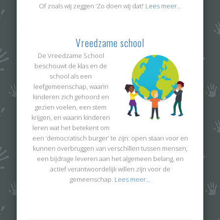
Of zoals wij zeggen ‘Zo doen wij dat!’
Lees meer
…
Vreedzame school
De Vreedzame School
beschouwt de klas en de
school als een
leefgemeenschap, waarin
kinderen zich gehoord en
gezien voelen, een stem
krijgen, en waarin kinderen
leren wat het betekent om
een ‘democratisch burger’ te zijn: open staan voor en
kunnen overbruggen van verschillen tussen mensen,
een bijdrage leveren aan het algemeen belang, en
actief verantwoordelijk willen zijn voor de
gemeenschap.
Lees meer
…