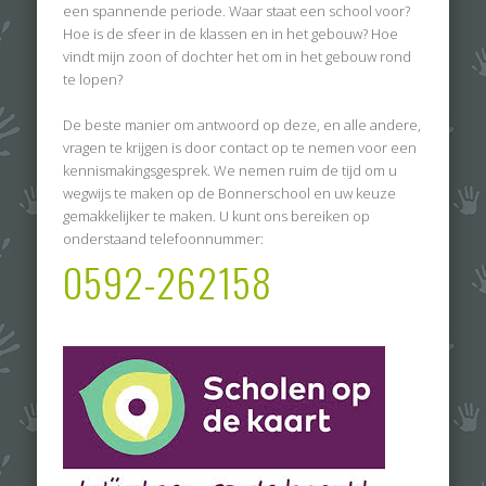
een spannende periode. Waar staat een school voor?
Hoe is de sfeer in de klassen en in het gebouw? Hoe
vindt mijn zoon of dochter het om in het gebouw rond
te lopen?
De beste manier om antwoord op deze, en alle andere,
vragen te krijgen is door contact op te nemen voor een
kennismakingsgesprek. We nemen ruim de tijd om u
wegwijs te maken op de Bonnerschool en uw keuze
gemakkelijker te maken. U kunt ons bereiken op
onderstaand telefoonnummer:
0592-262158